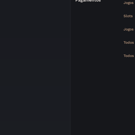
Pagamentos
Jogos 
Slots
Jogos
Todos
Todos 