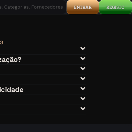
ENTRAR
REGISTO
, Categorias, Fornecedores
o)
ização?
icidade