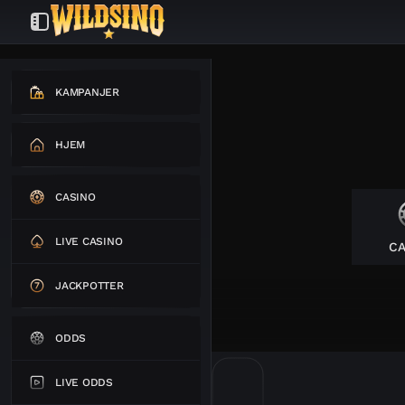
KAMPANJER
HJEM
CASINO
LIVE CASINO
CA
JACKPOTTER
ODDS
Betalinger
LIVE ODDS