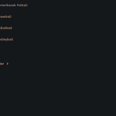
merikansk Fotball
aseball
åndball
olleyball
er