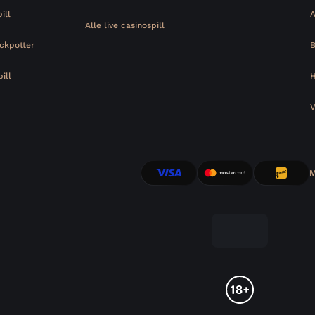
ill
A
Alle live casinospill
ackpotter
B
ill
H
V
M