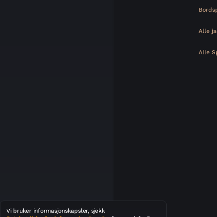
Bordsp
Alle j
Alle Sp
Vi bruker informasjonskapsler, sjekk