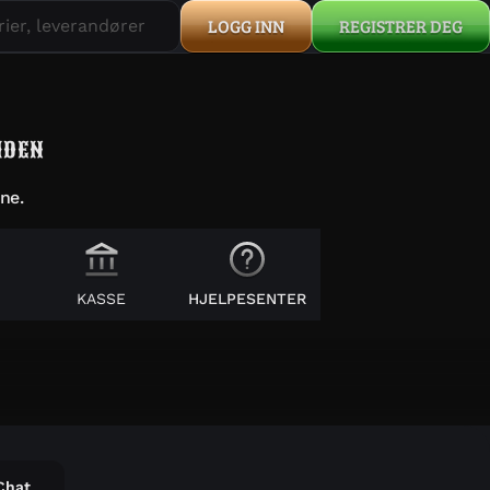
LOGG INN
REGISTRER DEG
rier, leverandører
SIDEN
ne.
KASSE
HJELPESENTER
Chat