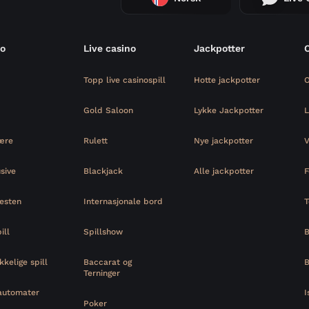
o
Live casino
Jackpotter
Topp live casinospill
Hotte jackpotter
Gold Saloon
Lykke Jackpotter
L
ære
Rulett
Nye jackpotter
V
sive
Blackjack
Alle jackpotter
F
Vesten
Internasjonale bord
T
ill
Spillshow
B
kkelige spill
Baccarat og
B
Terninger
automater
I
Poker