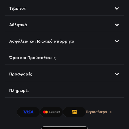
Τζάκποτ
Αθλητικά
Ασφάλεια και Ιδιωτικό απόρρητο
Όροι και Προϋποθέσεις
Προσφορές
Πληρωμές
Περισσότερα