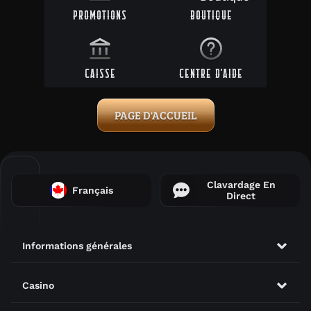
PROMOTIONS
BOUTIQUE
CAISSE
CENTRE D'AIDE
PAGE D'ACCUEIL
Paiements
Clavardage En
Français
Direct
Informations générales
Casino