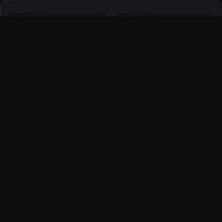
Maksut
Suomi
Live Chat
Yleistä tietoa
Kasino
Live-kasino
Jackpotit
Urheilu
Turvallisuus ja yksityisyys