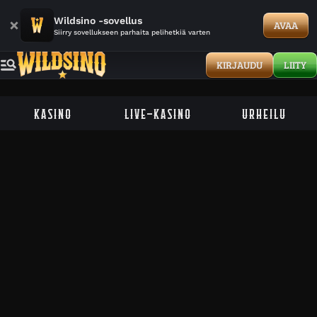
Wildsino -sovellus
AVAA
Siirry sovellukseen parhaita pelihetkiä varten
KIRJAUDU
LIITY
KASINO
LIVE-KASINO
URHEILU