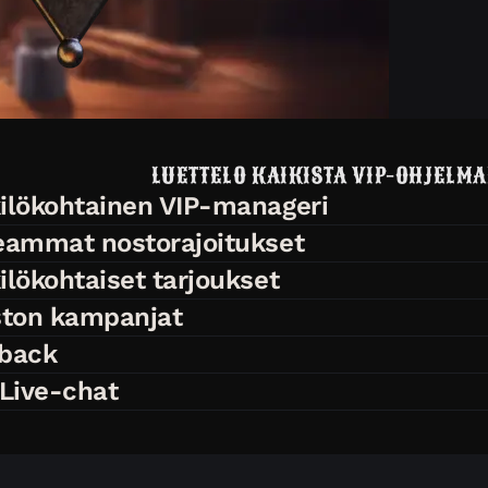
LUETTELO KAIKISTA VIP-OHJELMA
ilökohtainen VIP-manageri
eammat nostorajoitukset
lökohtaiset tarjoukset
ston kampanjat
back
 Live-chat