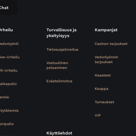
Chat
rheilu
Turvallisuus ja
Kampanjat
yksityisyys
edonlyönti
Casinon tarjoukset
Tietosuojailmoitus
ive-Urheilu
Vedonlyönnin
tarjoukset
Vastuullinen
pelaaminen
R-Urheilu
Haasteet
Evästeilmoitus
alkapallo
Kauppa
ennis
Turnaukset
öytätennis
VIP
oripallo
Käyttöehdot