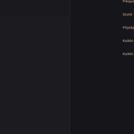
Pikape
Slotit
Pöytäp
Kaikki
Kaikki