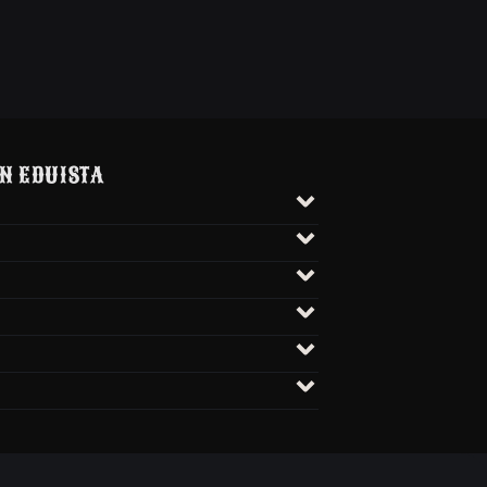
LIITY NYT
N EDUISTA