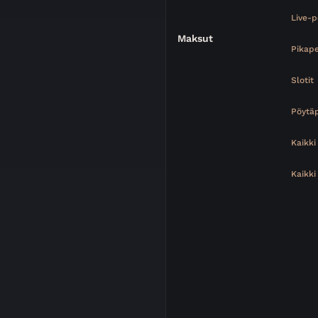
Live-p
Maksut
Pikape
Slotit
Pöytäp
Kaikki
Kaikki