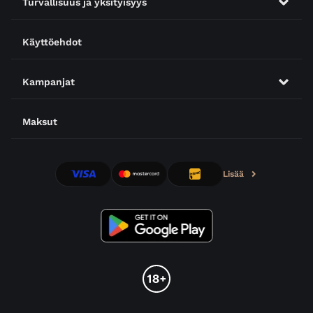
Turvallisuus ja yksityisyys
Käyttöehdot
Kampanjat
Maksut
Lisää