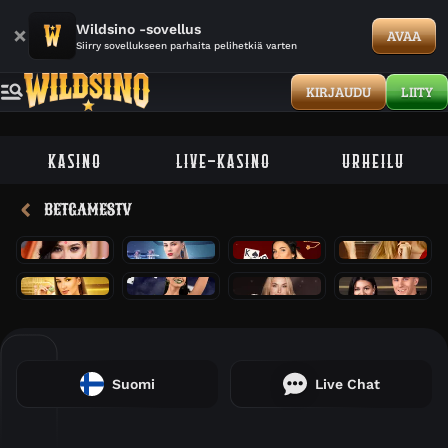
Wildsino -sovellus
AVAA
Siirry sovellukseen parhaita pelihetkiä varten
KIRJAUDU
LIITY
KASINO
LIVE-KASINO
URHEILU
BETGAMESTV
Lucky 7
Lucky 6
Baccarat
Bet on Poker
Lucky 5
BetGames - Lobby
War of Bets
Wheel of Fortune
Maksut
Suomi
Live Chat