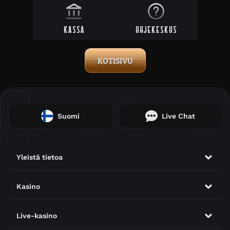
KASSA
OHJEKESKUS
KOTISIVU
Maksut
Suomi
Live Chat
Yleistä tietoa
Kasino
Live-kasino