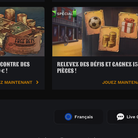
SPÉCIAL
 CONTRE DES
RELEVEZ DES DÉFIS ET GAGNEZ 1
€ !
PIÈCES !
Z MAINTENANT
JOUEZ MAINTEN
Français
Live 