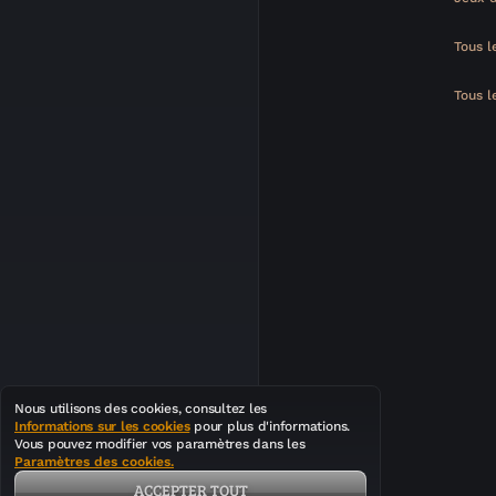
Tous l
Tous l
Nous utilisons des cookies, consultez les
Informations sur les cookies
pour plus d'informations.
Vous pouvez modifier vos paramètres dans les
Paramètres des cookies.
ACCEPTER TOUT