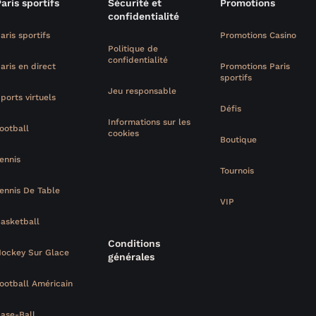
aris sportifs
Sécurité et
Promotions
confidentialité
aris sportifs
Promotions Casino
Politique de
confidentialité
aris en direct
Promotions Paris
sportifs
Jeu responsable
ports virtuels
Défis
Informations sur les
ootball
cookies
Boutique
ennis
Tournois
ennis De Table
VIP
asketball
Conditions
ockey Sur Glace
générales
ootball Américain
ase-Ball