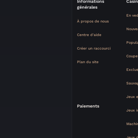
Informations
Casi
générales
En ved
À propos de nous
Nouve
Centre d'aide
Popula
Créer un raccourci
Coupe
Plan du site
Exclus
Sauva
Jeux e
Paiements
Jeux i
Machin
Jeux d