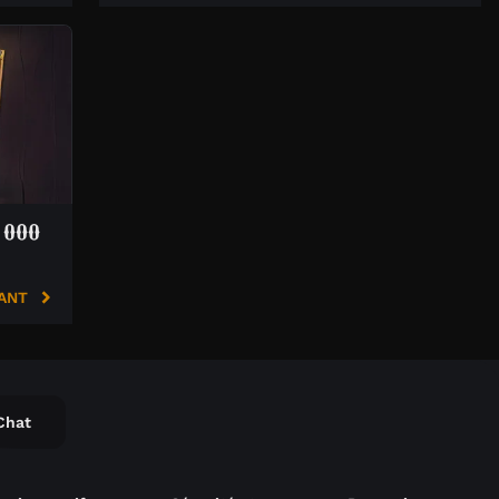
5 000
ANT
Chat