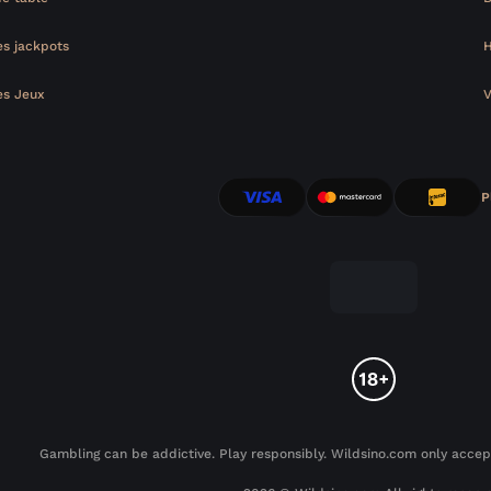
es jackpots
H
es Jeux
V
P
Gambling can be addictive. Play responsibly. Wildsino.com only accep