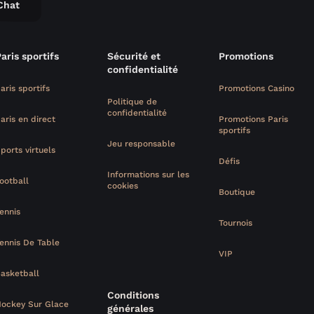
Chat
aris sportifs
Sécurité et
Promotions
confidentialité
aris sportifs
Promotions Casino
Politique de
confidentialité
aris en direct
Promotions Paris
sportifs
Jeu responsable
ports virtuels
Défis
Informations sur les
ootball
cookies
Boutique
ennis
Tournois
ennis De Table
VIP
asketball
Conditions
ockey Sur Glace
générales