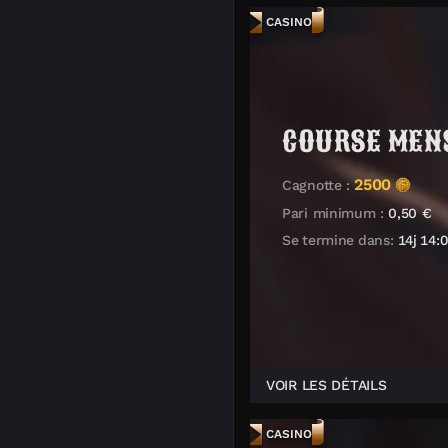
CASINO
COURSE MEN
2500
Cagnotte :
Pari minimum :
0,50 €
Se termine dans:
14j 14:
VOIR LES DÉTAILS
CASINO