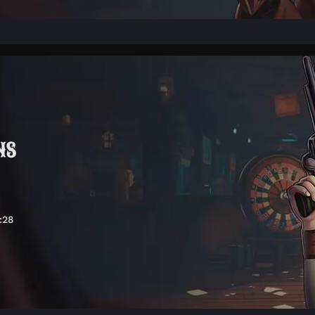
NS
:28