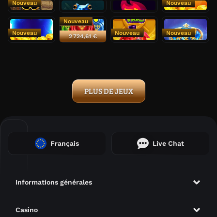
Nouveau
Nouveau
Cred
Hungry Frog
Fury Balloon
Hot Fortune Hold and Win
Nouveau
Thunder Win Hold and Win
3 Rail Express Hold & Win
Rich Piggy Trio
Royal Strike
Nouveau
Nouveau
Nouveau
2 724,61 €
Nouveau
Nouveau
Double Dragon Gold Hold&Win
Super 7's Boost
Joker Power Spin Hold and Win
5 Pyramids of Gold: Hold & Win
Nouveau
Nouveau
2 724,61 €
2 724,61 €
Nouveau
Nouveau
Liberty Coins: Hold & Win
15 Totem Stacks: Hold & Win
Fruit Million Respin
Football Scratch
PLUS DE JEUX
Nouveau
Nouveau
2 724,61 €
2 724,61 €
Paiements
Français
Live Chat
Informations générales
Casino