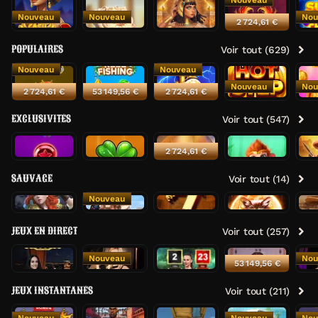
Nouveau
Cash of Cleopatra 2
Book of Demi Gods VII
The Age of Cleopatra
Inferno Rising: Hold & Win
Nouveau
Nouveau
Nou
2 724,61 €
POPULAIRES
Voir tout (629)
Nouveau
Nouveau
Triple 5’s: Supercharged
100 Golden Coins: Reel Fishing
Thunderline Express: Hold & Win
Hot Step
Nouveau
Nou
2 724,61 €
53 149,56 €
2 724,61 €
EXCLUSIVITÉS
Voir tout (547)
3 Shooting Stars
Double Lucky Clovers
Piggy Bankroll: Vault Smash
Voltage Blitz Lucky Wukong
High
2 724,61 €
SAUVAGE
Voir tout (14)
Nouveau
Wild Wild West 2120
Wild West Angel
777 Western
Wolf Fang - Western Tales
JEUX EN DIRECT
Voir tout (257)
Vegas Roulette 500x
Gold Saloon Roulette
Dynamic Roulette 120x
Candy Wheel
Nouveau
Nou
53 149,56 €
JEUX INSTANTANÉS
Voir tout (211)
Chicken Road 2 Bonus
Penalty - From the Streets
Tower Rush
Penalty Unlimited