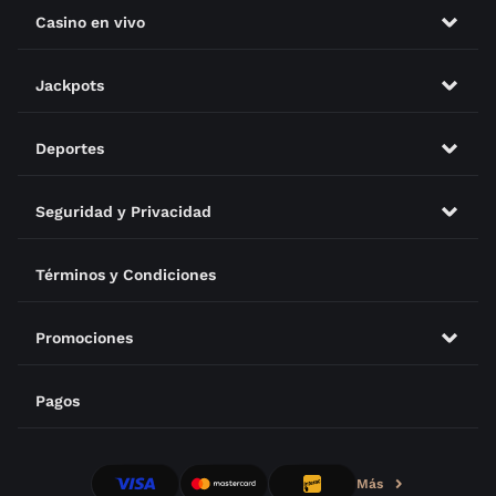
Casino en vivo
Jackpots
Deportes
Seguridad y Privacidad
Términos y Condiciones
Promociones
Pagos
Más