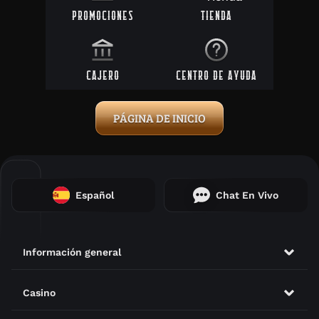
PROMOCIONES
TIENDA
CAJERO
CENTRO DE AYUDA
PÁGINA DE INICIO
Pagos
Español
Chat En Vivo
Información general
Casino