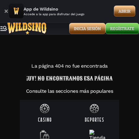
App de Wildsino
ABRIR
Accede a la app para disfrutar del juego
INICIA SESIÓN
REGÍSTRATE
La página 404 no fue encontrada
¡UY! NO ENCONTRAMOS ESA PÁGINA
Consulte las secciones más populares
CASINO
DEPORTES