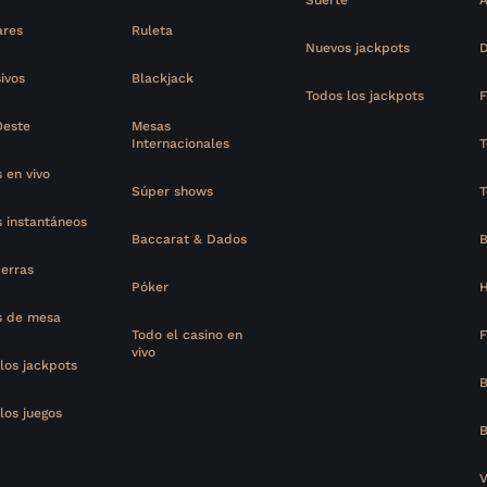
Suerte
A
ares
Ruleta
Nuevos jackpots
D
ivos
Blackjack
Todos los jackpots
F
Oeste
Mesas
Internacionales
T
 en vivo
Súper shows
T
 instantáneos
Baccarat & Dados
B
erras
Póker
H
s de mesa
Todo el casino en
F
vivo
los jackpots
B
los juegos
V