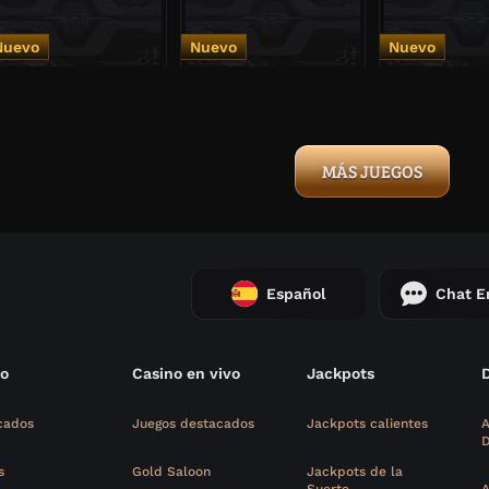
Nuevo
Nuevo
Nuevo
lackjack 2
Classic Roulette 2
Blackjack 33
MÁS JUEGOS
Nuevo
Nuevo
Español
Chat E
no
Casino en vivo
Jackpots
cados
Juegos destacados
Jackpots calientes
A
D
s
Gold Saloon
Jackpots de la