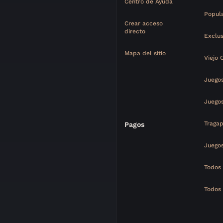
Centro de Ayuda
Popul
Crear acceso
directo
Exclus
Mapa del sitio
Viejo 
Juegos
Juegos
Tragap
Pagos
Juego
Todos 
Todos 