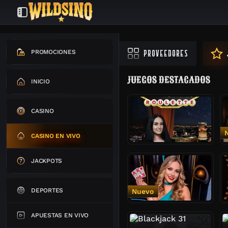
PROVEEDORES
PROMOCIONES
JUEGOS DESTACADOS
INICIO
Vegas Roulette 500x
G
CASINO
CASINO EN VIVO
Gravity Blackjack
C
JACKPOTS
DEPORTES
Nuevo
APUESTAS EN VIVO
Blackjack 31
S