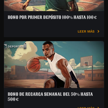
BONO POR PRIMER DEPÓSITO 100% HASTA 100 €
LEER MÁS
DEPORTES
BONO DE RECARGA SEMANAL DEL 50% HASTA
500 €