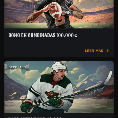
BONO EN COMBINADAS 100.000 €
LEER MÁS
DEPORTES