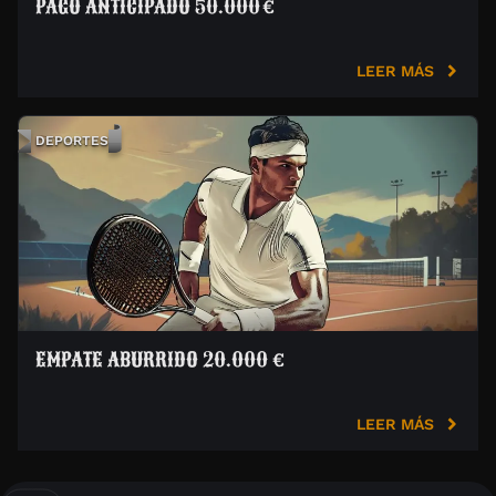
PAGO ANTICIPADO 50.000 €
LEER MÁS
DEPORTES
EMPATE ABURRIDO 20.000 €
LEER MÁS
Pagos