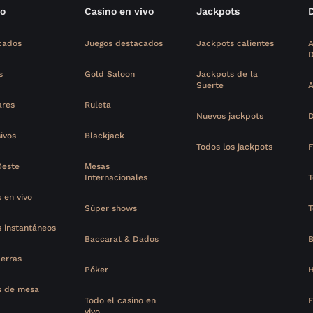
ienvenida del Casino
no
Casino en vivo
Jackpots
gue un juego de casino con dinero real y realice su primer depósito, podrá re
de Bienvenida tiene un valor de si deposita más. Además, le ofrecemos Giros 
cados
Juegos destacados
Jackpots calientes
A
ste bono de bienvenida, los jugadores pueden regresar y reclamar otras excel
D
nedas Gratis y Reembolsos.
s
Gold Saloon
Jackpots de la
Suerte
A
ores también pueden participar en torneos semanales como Drops & Wins, mesa
ares
Ruleta
eo es una oportunidad para que los jugadores ganen mayores botes de los que
Nuevos jackpots
D
ón.
ivos
Blackjack
s ofrecen:
Todos los jackpots
F
a Semanal - Reclame este Bono de Casino y obtenga Giros Gratis con un de
Oeste
Mesas
e Recarga de Fin de Semana - En su primer depósito del fin de semana, rec
Internacionales
T
Gratis con depósitos superiores.
lso Semanal de Tragamonedas - Cuando termine el fin de semana, reclam
 en vivo
Súper shows
T
lso en Vivo - Los jugadores pueden reclamar de sus pérdidas en los juegos 
 instantáneos
 en Vivo con Premios y Ganancias - Regístrese para obtener una parte del
Baccarat & Dados
B
 participantes en el Casino en Vivo.
erras
ildsino y encuentre las ofertas adecuadas para usted!
Póker
H
e Apuestas Deportivas
s de mesa
Todo el casino en
F
s formas de obtener ganancias en Wildsino además de simplemente apostar en
vivo