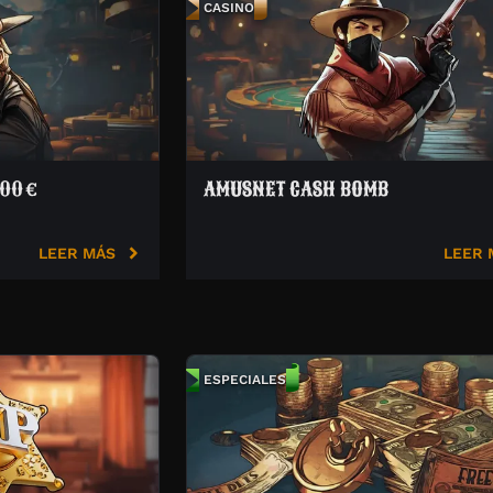
CASINO
00 €
AMUSNET CASH BOMB
LEER MÁS
LEER 
ESPECIALES