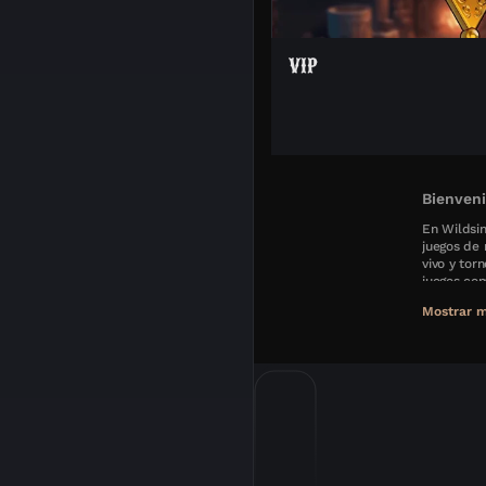
VIP
Bienveni
En Wildsin
juegos de 
vivo y tor
juegos co
Los jugado
Mostrar 
Tenis o lo
premio al 
24/7. ¡Wil
Pagos
Bono de 
Comience s
acción de 
Tenemos m