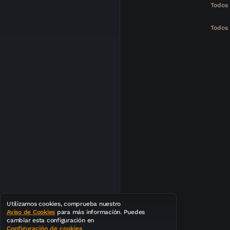
también ti
Todos 
Bienvenida
Bono de B
Todos 
Realice su
oferta de
Reclame u
Bono d
Bono m
Reembo
Apuest
goles.
Pago A
antici
¡Reclame u
Ofertas p
¡Es difíci
Si cree qu
oferta de 
Utilizamos cookies, comprueba nuestro
Aviso de Cookies
para más información. Puedes
cambiar esta configuración en
Configuración de cookies