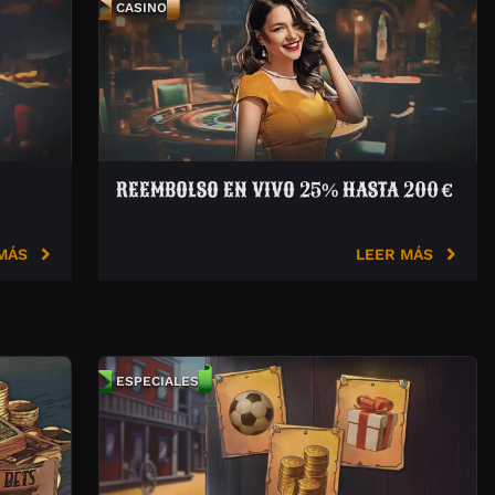
CASINO
REEMBOLSO EN VIVO 25% HASTA 200 €
MÁS
LEER MÁS
ESPECIALES