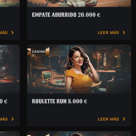
EMPATE ABURRIDO 20.000 €
MÁS
LEER MÁS
CASINO
0 €
ROULETTE RUN 8.000 €
MÁS
LEER MÁS