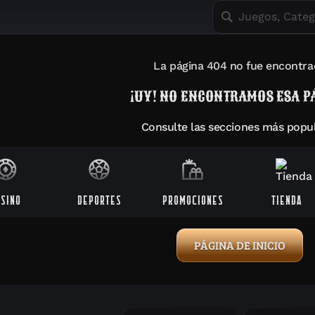
Juegos, Categ
La página 404 no fue encontra
¡UY! NO ENCONTRAMOS ESA P
Consulte las secciones más popu
ASINO
DEPORTES
PROMOCIONES
TIENDA
PÁGINA DE INICIO