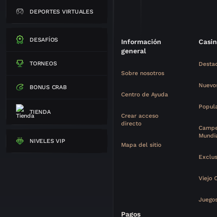
DEPORTES VIRTUALES
DESAFÍOS
Información
Casi
general
TORNEOS
Desta
Sobre nosotros
Nuevo
BONUS CRAB
Centro de Ayuda
Popul
TIENDA
Crear acceso
directo
Campe
Mundi
NIVELES VIP
Mapa del sitio
Exclus
Viejo 
Juegos
Pagos