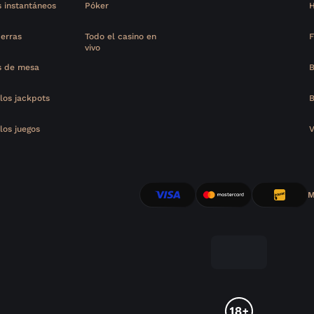
 instantáneos
Póker
H
erras
Todo el casino en
F
vivo
s de mesa
B
los jackpots
los juegos
V
M