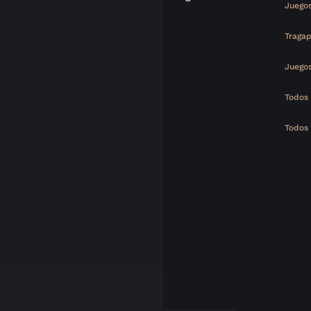
Juegos
Tragap
Juego
Todos 
Todos 