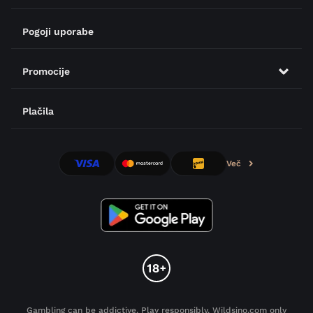
Pogoji uporabe
Promocije
Plačila
Več
Gambling can be addictive. Play responsibly. Wildsino.com only