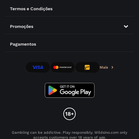
Termos e Condições
Promoções
Pagamentos
Mais
Gambling can be addictive. Play responsibly. Wildsino.com only
accepts customers over 18 years of age.