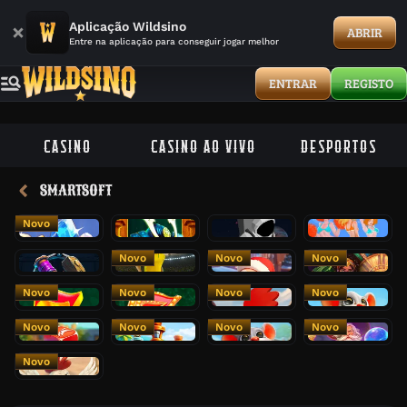
Aplicação Wildsino
ABRIR
Entre na aplicação para conseguir jogar melhor
ENTRAR
REGISTO
CASINO
CASINO AO VIVO
DESPORTOS
SMARTSOFT
Novo
Gems Crown Charging Wilds
Samurai
JetX
CricketX
Novo
Novo
Novo
Vampires
Football X
Jingle Bell Bonanza
Wheel of Destiny
Novo
Novo
Novo
Novo
Multi Hot 5 Super Wilds
Multi Hot 5 Deluxe
Chicken Highway
Cheesy Road
Novo
Novo
Novo
Novo
Dice Jungle
Bottle Mania
Cheesy Road Classic
Gates of Merlyn
Novo
Chicken Ways