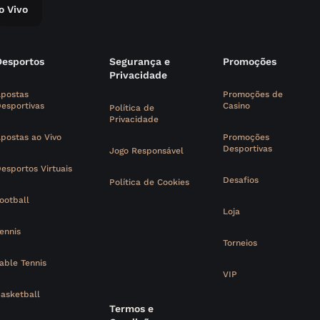
o Vivo
Desportos
Segurança e
Promoções
Privacidade
postas
Promoções de
esportivas
Casino
Política de
Privacidade
postas ao Vivo
Promoções
Desportivas
Jogo Responsável
esportos Virtuais
Desafios
Política de Cookies
ootball
Loja
ennis
Torneios
able Tennis
VIP
asketball
Termos e