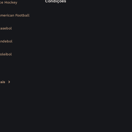
Condições
ce Hockey
merican Football
asebol
ndebol
oleibol
ais