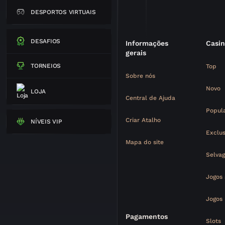
DESPORTOS VIRTUAIS
DESAFIOS
Informações
Casi
gerais
TORNEIOS
Top
Sobre nós
Novo
LOJA
Central de Ajuda
Popul
Criar Atalho
NÍVEIS VIP
Exclus
Mapa do site
Selva
Jogos 
Jogos 
Pagamentos
Slots