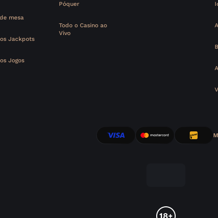
Póquer
I
 de mesa
Todo o Casino ao
A
Vivo
 os Jackpots
B
os Jogos
A
V
M