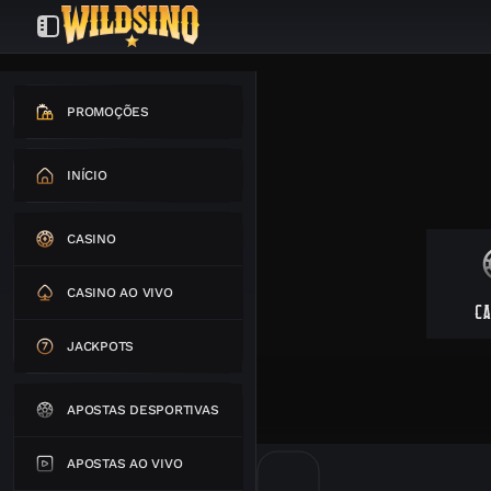
PROMOÇÕES
INÍCIO
CASINO
CASINO AO VIVO
C
JACKPOTS
APOSTAS DESPORTIVAS
Pagamentos
APOSTAS AO VIVO