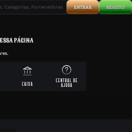
ENTRAR
REGISTO
, Categorias, Fornecedores
ESSA PÁGINA
res.
CENTRAL DE
CAIXA
AJUDA