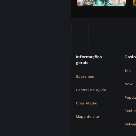
Pagamentos
Informações
Casi
gerais
Top
Sobre nós
Novo
Central de Ajuda
Popul
Criar Atalho
Exclus
Mapa do site
Selva