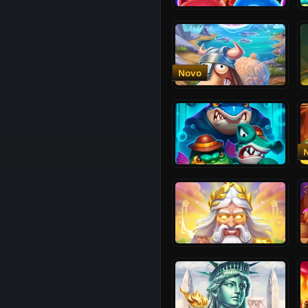
Viking Wild
W
Novo
Aqua Mafia
M
Zeus Winpot
R
Legacy of Liberty