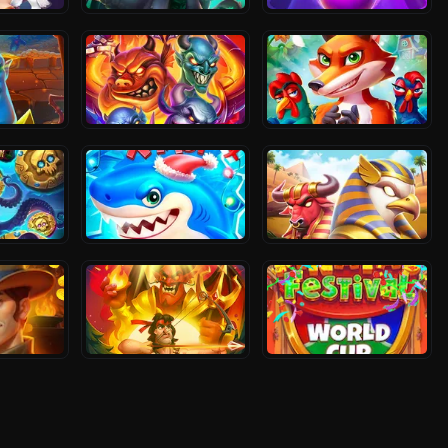
Devils' Treasures
Farm Hunt
It's Shark Time! Xmas
Cash of Egypt
Shoot Happens
Pinatas Festival World Cup