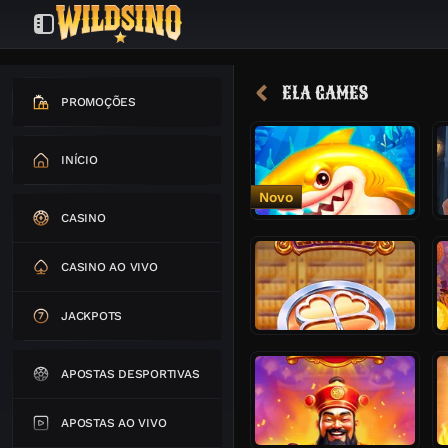
ELA GAMES
PROMOÇÕES
It's Shark Time
D
INÍCIO
Novo
CASINO
Golden Till
T
CASINO AO VIVO
JACKPOTS
Wealth of the East
S
APOSTAS DESPORTIVAS
APOSTAS AO VIVO