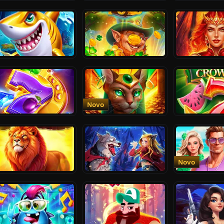
t's Shark Time 2
Patrick's Treasure Pots
King and Flame
uicy Crystal
Scarab Wheel
Noble Crown
Novo
pirit of Savanna
Vilk and Little Red
Big Wave Delight
Novo
isco Wild
Bobby Woods
Bandidos Cash