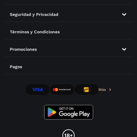
Seguridad y Privacidad
Términos y Condiciones
Promociones
Pagos
Más