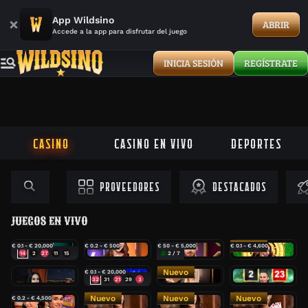
App Wildsino
ABRIR
Accede a la app para disfrutar del juego
INICIA SESIÓN
REGÍSTRATE
CASINO
CASINO EN VIVO
DEPORTES
PROVEEDORES
DESTACADOS
JUEGOS EN VIVO
Nuevo
€ 0.1
 - € 20,000
€ 0.2
 - € 500
€ 50
 - € 5,000
€ 0.1
 - € 4,600
Speed Roulette
Mega Fire Blaze Roulette Live
Blackjack 77 - Ruby
Money Time
14
2
27
11
15
2 / 7
30
27
7
27
14
Nuevo
€ 0.1
 - € 20,000
Vegas Roulette 500x
Mega Roulette
Gold Saloon Roulette
Dynamic Roulette 120x
32
31
21
29
3
6
9
14
21
1
5
19
22
27
35
16
2
17
16
26
Nuevo
Nuevo
Nuevo
€ 0.2
 - € 4,500
Sweet Bonanza Candyland
BlackJack Arabic C
BlackJack Arabic A
BlackJack Arabic D
36
12
26
21
9