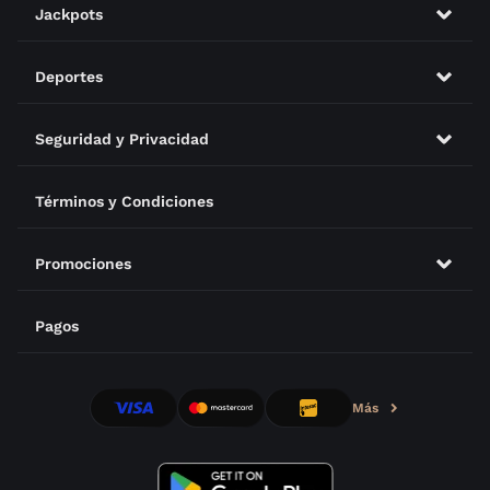
Jackpots
Deportes
Seguridad y Privacidad
Términos y Condiciones
Promociones
Pagos
Más