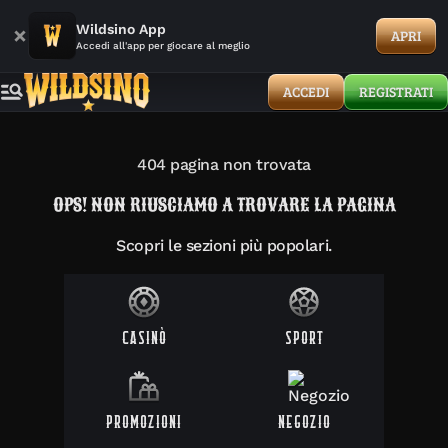
Wildsino App
APRI
Accedi all'app per giocare al meglio
ACCEDI
REGISTRATI
404 pagina non trovata
OPS! NON RIUSCIAMO A TROVARE LA PAGINA
Scopri le sezioni più popolari.
CASINÒ
SPORT
PROMOZIONI
NEGOZIO