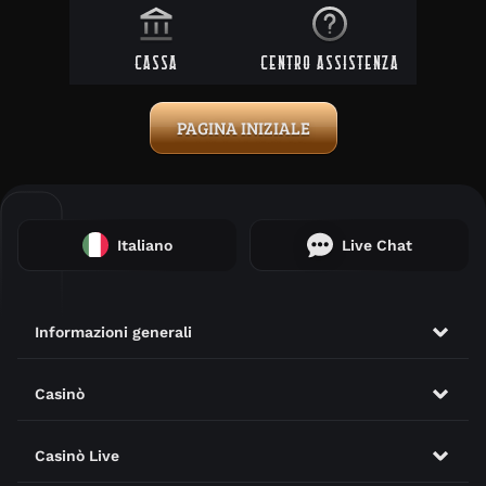
CASSA
CENTRO ASSISTENZA
PAGINA INIZIALE
Pagamenti
Italiano
Live Chat
Informazioni generali
Casinò
Casinò Live