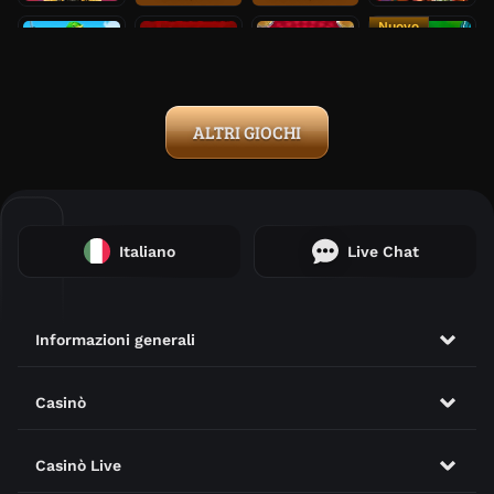
Nuovo
20 Golden Coins: Reel Fishing
Super Power Bell Link Boost
Hit Coins 2 Hold and Spin
Rooster's Gold: Hold & Win
Nuovo
Nuovo
1.695,79 €
Nuovo
Nuovo
Magic Treasures
Dice & Roll
Rich Coins Hold and Spin
40 Treasures
ALTRI GIOCHI
Nuovo
Nuovo
Nuovo
Nuovo
Flaming Peppers Hold and Spin
Paws of Egypt
Cocktail Rush Buy Bonus
Wild Firemen
Pagamenti
Italiano
Live Chat
Informazioni generali
Casinò
Casinò Live