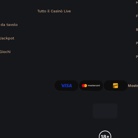
H
Tutto il Casinò Live
F
 da tavolo
B
i Jackpot
P
 Giochi
P
Mostr