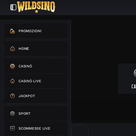
PROMOZIONI
HOME
CASINÒ
CASINÒ LIVE
C
JACKPOT
SPORT
Pagamenti
SCOMMESSE LIVE