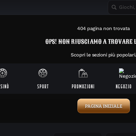
Giochi,
404 pagina non trovata
OPS! NON RIUSCIAMO A TROVARE 
Scopri le sezioni più popolari
ASINÒ
SPORT
PROMOZIONI
NEGOZIO
PAGINA INIZIALE