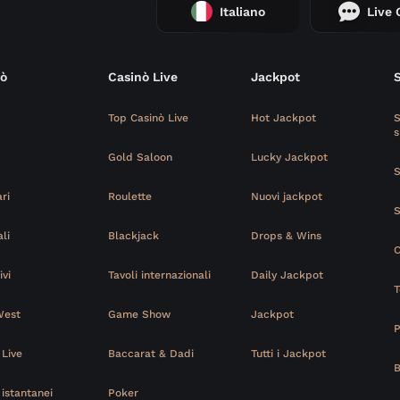
Italiano
Live 
nò
Casinò Live
Jackpot
Top Casinò Live
Hot Jackpot
s
Gold Saloon
Lucky Jackpot
S
ri
Roulette
Nuovi jackpot
S
li
Blackjack
Drops & Wins
C
ivi
Tavoli internazionali
Daily Jackpot
T
West
Game Show
Jackpot
P
 Live
Baccarat & Dadi
Tutti i Jackpot
B
 istantanei
Poker