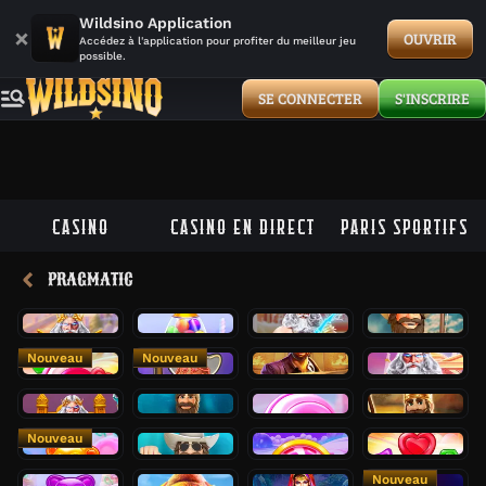
Wildsino Application
OUVRIR
Accédez à l'application pour profiter du meilleur jeu
possible.
SE CONNECTER
S'INSCRIRE
CASINO
CASINO EN DIRECT
PARIS SPORTIFS
PRAGMATIC
Gates of Olympus Super Scatter
Sugar Rush 1000
Gates of Olympus 1000
Big Bass Splash
Nouveau
Nouveau
Sweet Bonanza 1000
Big Bass Vegas Double Down Deluxe
Book of Fallen
Gates of Olympus
Fortune of Olympus
Big Bass Bonanza
Sweet Rush Bonanza
Big Bass Secrets of the Golden Lake
Nouveau
Sugar Rush Super Scatter
Bigger Bass Splash
Sweet Bonanza Super Scatter
Sweet Bonanza
Nouveau
Sugar Rush
Buffalo King Megaways
Madame Destiny Megaways
Big Bass Boxing Bonus Round