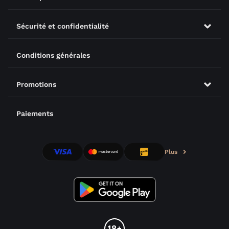
Sécurité et confidentialité
Conditions générales
Promotions
Paiements
Plus