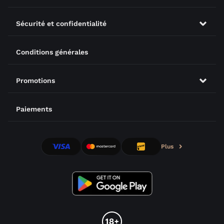
Sécurité et confidentialité
Conditions générales
Promotions
Paiements
Plus