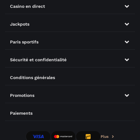
Casino en direct
Jackpots
Paris sportifs
Sécurité et confidentialité
Conditions générales
Promotions
Paiements
Plus