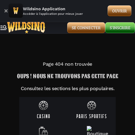
Wildsino Application
OUVRIR
Accéder à l'application pour mieux jouer
SE CONNECTER
S'INSCRIRE
Page 404 non trouvée
OUPS ! NOUS NE TROUVONS PAS CETTE PAGE
Consultez les sections les plus populaires.
CASINO
PARIS SPORTIFS