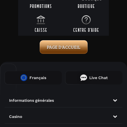
PROMOTIONS
BOUTIQUE
CAISSE
CENTRE D'AIDE
PAGE D'ACCUEIL
Paiements
Français
Live Chat
Informations générales
Casino