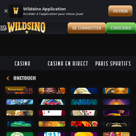
Wildsino Application
OUVRIR
Accéder à l'application pour mieux jouer
SE CONNECTER
S'INSCRIRE
CASINO
CASINO EN DIRECT
PARIS SPORTIFS
ONETOUCH
Nouveau
Grand Hotel Royale
Traveling Treasures Africa
Russian Poker
Baccarat
Sea Treasure
Raiden Medal Burst
Stone Gaze
Bonus Track
God Hand
Baccarat No Commission
Teen Patti
Grand Heist Feature Buy
Neon 2077
Snack Blast
Fire Combo
Steam Vault
In Between Poker
Blackjack Classic Perfect Pairs
Keno Rush
Ryse of Rome