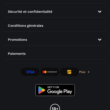
Sécurité et confidentialité
Conditions générales
Promotions
Paiements
Plus