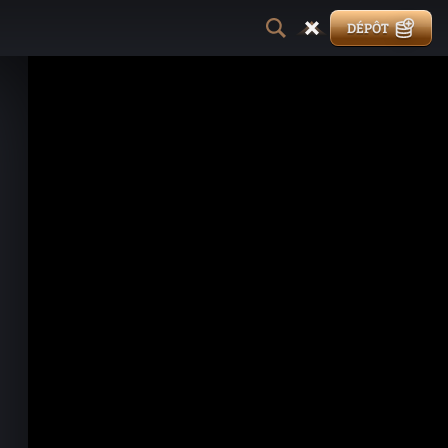
DÉPÔT