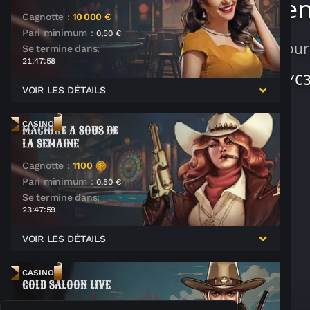
Cagnotte :
10 000 €
Pari minimum :
0,50 €
Se termine dans:
21:47:58
VOIR LES DÉTAILS
CASINO
MACHINE À SOUS DE
LA SEMAINE
Cagnotte :
1100
Pari minimum :
0,50 €
Se termine dans:
23:47:59
VOIR LES DÉTAILS
CASINO
GOLD SALOON LIVE
Cagnotte :
1100