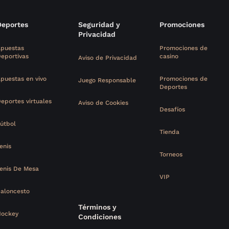
Deportes
Seguridad y
Promociones
Privacidad
puestas
Promociones de
eportivas
casino
Aviso de Privacidad
puestas en vivo
Promociones de
Juego Responsable
Deportes
eportes virtuales
Aviso de Cookies
Desafíos
útbol
Tienda
enis
Torneos
enis De Mesa
VIP
aloncesto
Términos y
ockey
Condiciones