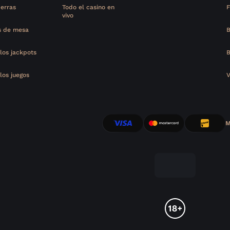
erras
Todo el casino en
F
vivo
s de mesa
B
los jackpots
los juegos
V
M