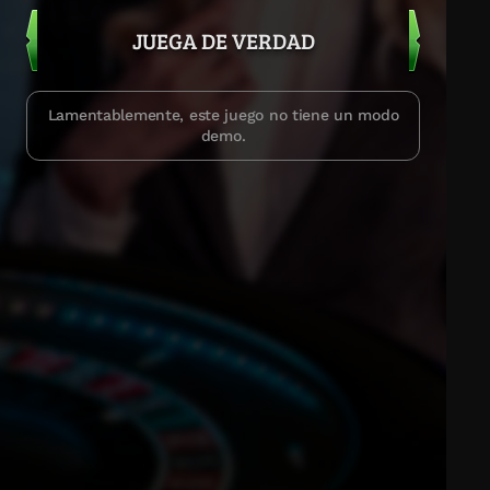
JUEGA DE VERDAD
Lamentablemente, este juego no tiene un modo
demo.