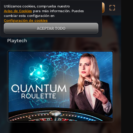
Utilizamos cookies, comprueba nuestro
Aviso de Cookies
para más información. Puedes
cambiar esta configuración en
Configuración de cookies
ACEPTAR TODO
QUANTUM ROULETTE LIVE
Playtech