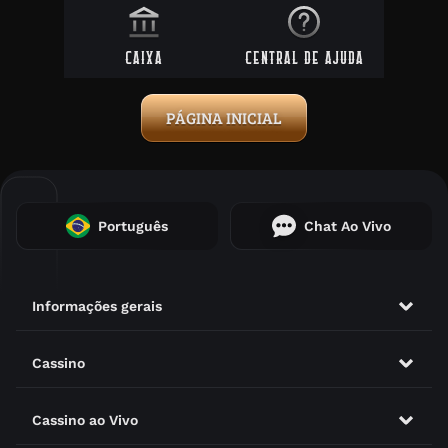
CAIXA
CENTRAL DE AJUDA
PÁGINA INICIAL
Pagamentos
Português
Chat Ao Vivo
Informações gerais
Cassino
Cassino ao Vivo