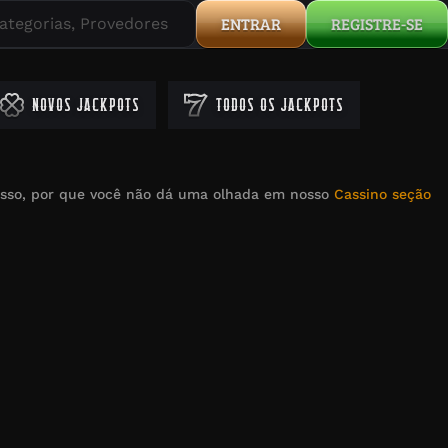
ENTRAR
REGISTRE-SE
ategorias, Provedores
NOVOS JACKPOTS
TODOS OS JACKPOTS
 isso, por que você não dá uma olhada em nosso
Cassino seção