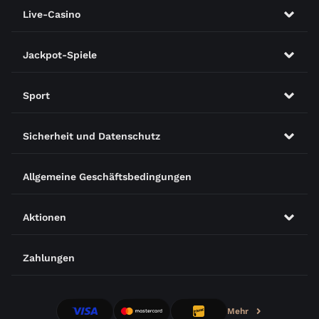
Live-Casino
Jackpot-Spiele
Sport
Sicherheit und Datenschutz
Allgemeine Geschäftsbedingungen
Aktionen
Zahlungen
Mehr