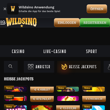
Wildsino Anwendung
ÖFFNEN
Erhalte die App für das beste Spiel
EINLOGGEN
REGISTRIEREN
CASINO
LIVE-CASINO
SPORT
ANBIETER
HEISSE JACKPOTS
HEISSE JACKPOTS
Neu
Neu
Neu
Magma Strike: Blazing Jackpots
777 Hot Reels: Supercharged
Amaterasu's Treasures x1000
36 Coins Grand Gold Edition
€ 4.489,07
Neu
Cash Connection Sizzling Hot
Hot to Burn Jackpot Play
Piggy Party XL
Leprechaun's Luck
€ 473.763,47
€ 4.754.884,29
Neu
Neu
Huff n' Wolf
Crown Coins
777 Strike
Mad Hit Diamonds Deluxe
€ 13.033,99