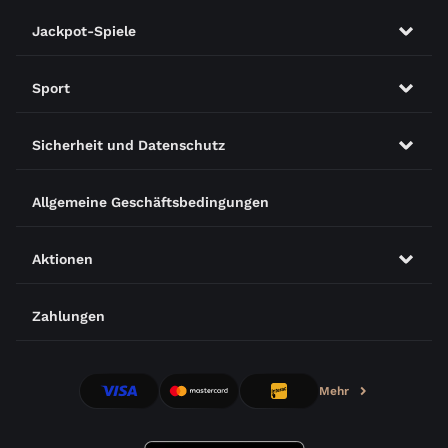
Jackpot-Spiele
Sport
Sicherheit und Datenschutz
Allgemeine Geschäftsbedingungen
Aktionen
Zahlungen
Mehr