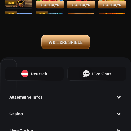
Neu
€ 4.934,26
€ 4.934,26
€ 4.934,26
Neu
Neu
Liberty Coins: Hold & Win
15 Totem Stacks: Hold & Win
Football Scratch
Bill's Bucks Bonanza
Neu
Neu
€ 4.934,26
€ 4.934,26
Neu
Neu
Neu
Neu
Sweet Candy Fortune Bonanza
Greek Goddess: Siege of Olympus Megaways™
Firehawk Flames
Rolling Start USA
WEITERE SPIELE
Neu
Neu
Neu
Neu
Candy's Bonanza Dice
Lucky Ducky
Instant Blitz - Super Scratch
Super Miner - Magma Riches
Zahlungen
Deutsch
Live Chat
Allgemeine Infos
Casino
Live-Casino