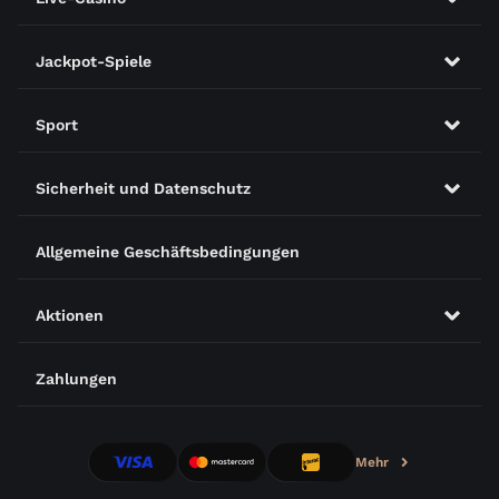
Jackpot-Spiele
Sport
Sicherheit und Datenschutz
Allgemeine Geschäftsbedingungen
Aktionen
Zahlungen
Mehr