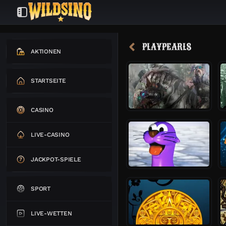
PLAYPEARLS
AKTIONEN
Asgards Gold
M
STARTSEITE
CASINO
Penguin Vacation
G
LIVE-CASINO
JACKPOT-SPIELE
Aztec Treasure
Z
SPORT
LIVE-WETTEN