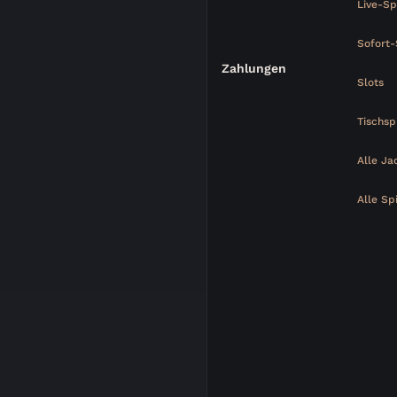
Live-Sp
Sofort-
Zahlungen
Slots
Tischsp
Alle Ja
Alle Sp