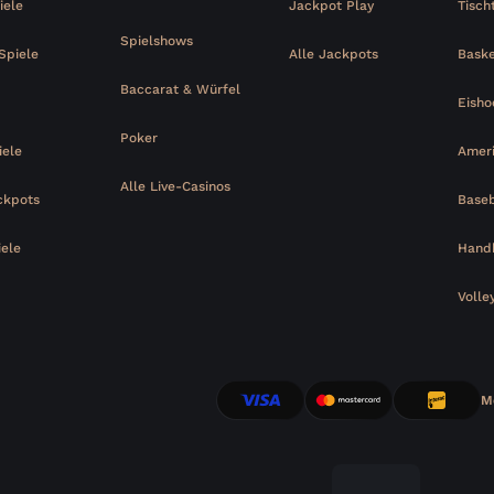
iele
Jackpot Play
Tisch
Spielshows
Spiele
Alle Jackpots
Baske
Baccarat & Würfel
Eisho
Poker
iele
Ameri
Alle Live-Casinos
ckpots
Baseb
iele
Hand
Volle
M