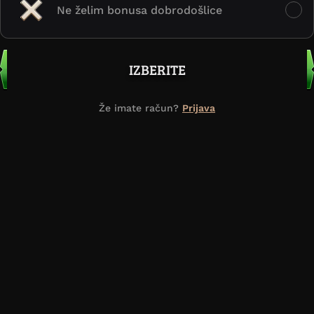
Ne želim bonusa dobrodošlice
IZBERITE
Že imate račun?
Prijava