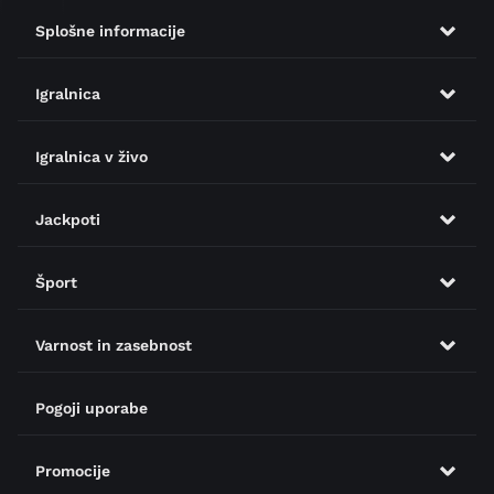
Splošne informacije
Igralnica
Igralnica v živo
Jackpoti
Šport
Varnost in zasebnost
Pogoji uporabe
Promocije