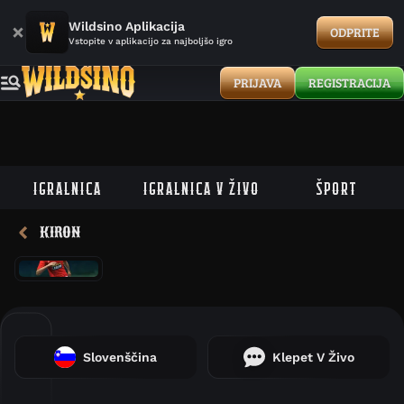
Wildsino Aplikacija
ODPRITE
Vstopite v aplikacijo za najboljšo igro
PRIJAVA
REGISTRACIJA
IGRALNICA
IGRALNICA V ŽIVO
ŠPORT
KIRON
Kiron virtual sports
Plačila
Slovenščina
Klepet V Živo