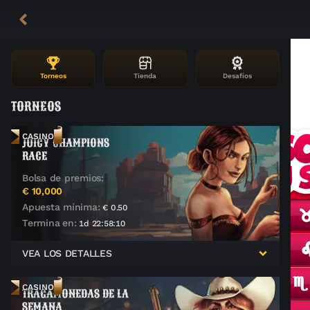
Torneos
Tienda
Desafíos
TORNEOS
CASINO
JUICY CHAMPIONS
RACE
Bolsa de premios:
€ 10,000
Apuesta mínima:
€ 0.50
Termina en:
1d 22:58:10
VEA LOS DETALLES
CASINO
TRAGAMONEDAS DE LA
SEMANA