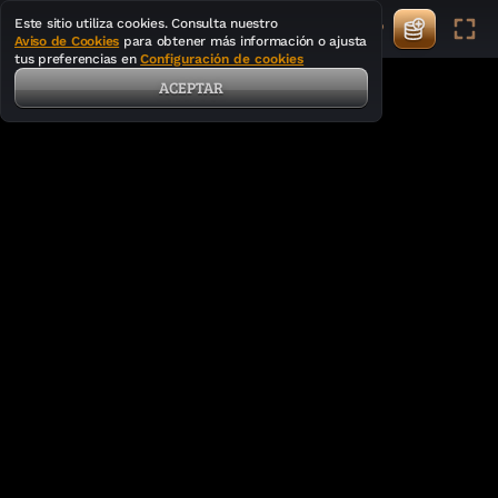
Este sitio utiliza cookies. Consulta nuestro
Aviso de Cookies
para obtener más información o ajusta
tus preferencias en
Configuración de cookies
ACEPTAR