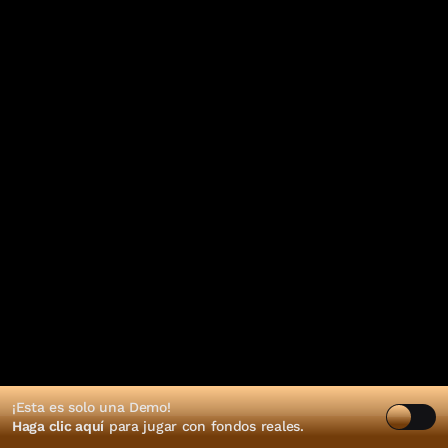
¡Esta es solo una Demo!
Haga clic aquí
para jugar con fondos reales.