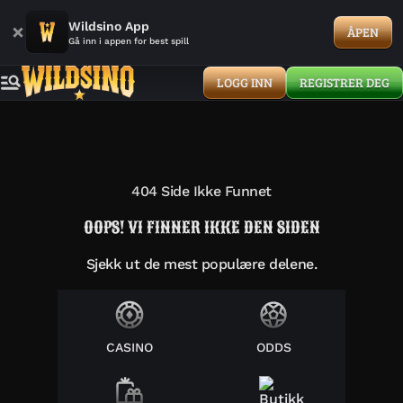
Wildsino App
ÅPEN
Gå inn i appen for best spill
LOGG INN
REGISTRER DEG
404 Side Ikke Funnet
OOPS! VI FINNER IKKE DEN SIDEN
Sjekk ut de mest populære delene.
CASINO
ODDS