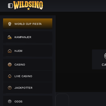
WORLD CUP FIESTA
KAMPANJER
HJEM
CA
CASINO
LIVE CASINO
JACKPOTTER
Betalinger
ODDS