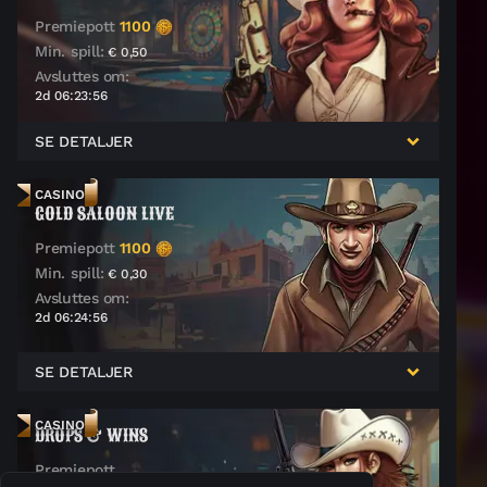
Premiepott
1100
Min. spill:
€ 0,50
Avsluttes om:
2d 06:23:56
SE DETALJER
CASINO
GOLD SALOON LIVE
Premiepott
1100
Min. spill:
€ 0,30
Avsluttes om:
2d 06:24:56
SE DETALJER
CASINO
DROPS & WINS
Premiepott