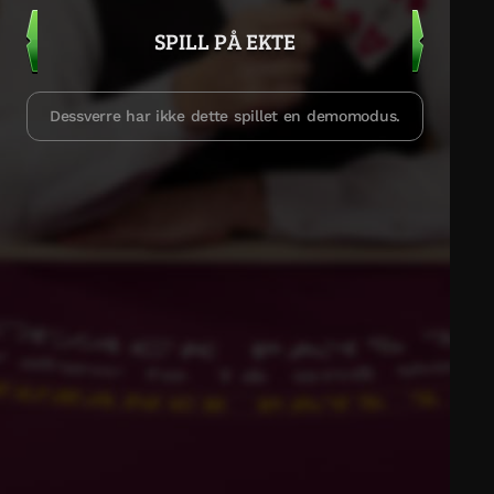
SPILL PÅ EKTE
Dessverre har ikke dette spillet en demomodus.