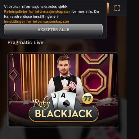
Vi bruker informasjonskapsler, sjekk
Retningslinjer for informasjonskapsler
for mer info. Du
kan endre disse innstillingene i
innstillinger for informasjonskapsler
AKSEPTER ALLE
BLACKJACK 77 - RUBY
Pragmatic Live