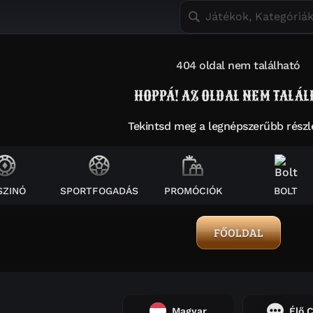
Játékok, Kategóriák
404 oldal nem található
HOPPÁ! AZ OLDAL NEM TALÁ
Tekintsd meg a legnépszerűbb részl
SZINÓ
SPORTFOGADÁS
PROMÓCIÓK
BOLT
FŐOLDAL
Magyar
Élő 