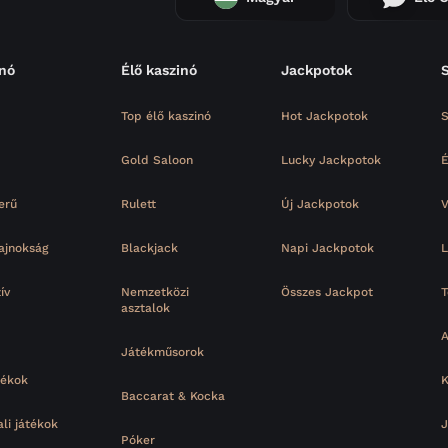
nó
Élő kaszinó
Jackpotok
Top élő kaszinó
Hot Jackpotok
S
Gold Saloon
Lucky Jackpotok
É
erű
Rulett
Új Jackpotok
V
ajnokság
Blackjack
Napi Jackpotok
L
ív
Nemzetközi
Összes Jackpot
T
asztalok
A
Játékműsorok
tékok
K
Baccarat & Kocka
li játékok
J
Póker