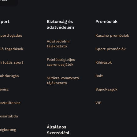
Sport
Biztonság és
Promóciók
adatvédelem
portfogadás
Kaszinó promóciók
Adatvédelmi
tájékoztató
lő fogadások
Sport promóciók
Felelősségteljes
irtuális sport
Kihívások
szerencsejáték
abdarúgás
Bolt
Sütikre vonatkozó
tájékoztató
enisz
Bajnokságok
sztalitenisz
VIP
osárlabda
Általános
égkorong
Szerződési