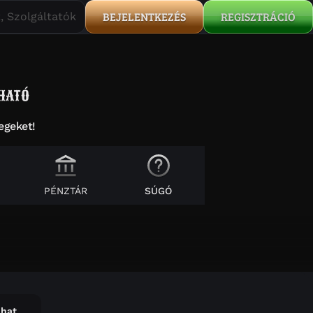
BEJELENTKEZÉS
REGISZTRÁCIÓ
, Szolgáltatók
LHATÓ
egeket!
PÉNZTÁR
SÚGÓ
Chat