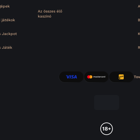
gépek
A
Az összes élő
kaszinó
i játékok
B
s Jackpot
K
s Játék
R
Tov